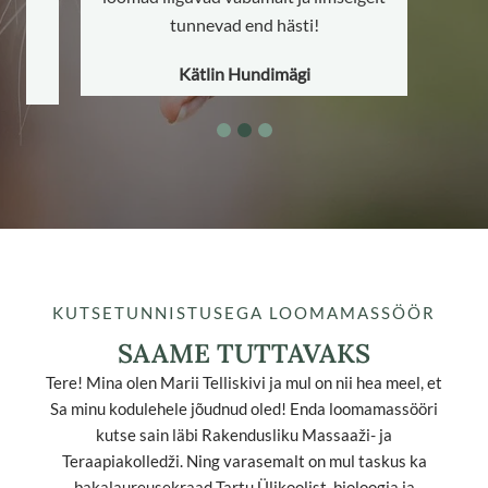
KUTSETUNNISTUSEGA LOOMAMASSÖÖR
SAAME TUTTAVAKS
Tere! Mina olen Marii Telliskivi ja mul on nii hea meel, et
Sa minu kodulehele jõudnud oled! Enda loomamassööri
kutse sain läbi Rakendusliku Massaaži- ja
Teraapiakolledži. Ning varasemalt on mul taskus ka
bakalaureusekraad Tartu Ülikoolist, bioloogia ja