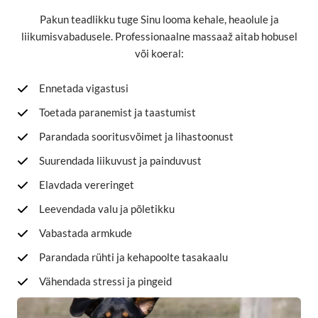
Pakun teadlikku tuge Sinu looma kehale, heaolule ja
liikumisvabadusele. Professionaalne massaaž aitab hobusel
või koeral:
Ennetada vigastusi
Toetada paranemist ja taastumist
Parandada sooritusvõimet ja lihastoonust
Suurendada liikuvust ja painduvust
Elavdada vereringet
Leevendada valu ja põletikku
Vabastada armkude
Parandada rühti ja kehapoolte tasakaalu
Vähendada stressi ja pingeid