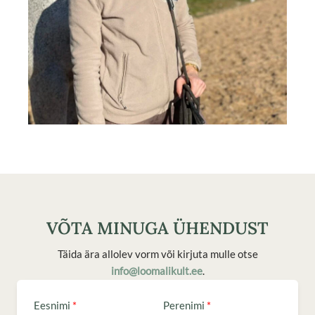
VÕTA MINUGA ÜHENDUST
Täida ära allolev vorm või kirjuta mulle otse
info@loomalikult.ee
.
Eesnimi
Perenimi