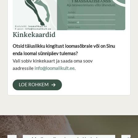
Kinkekaardid
Otsid täiuslikku kingitust loomasõbrale või on Sinu
enda loomal sünnipäev tulemas?
Vali sobiv kinkekaart ja saada oma soov
aadressile
info@loomalikult.ee
.
LOE ROHKEM