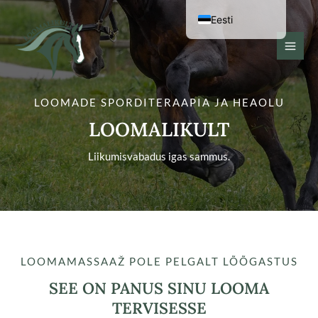
Jäta
Eesti
sisu
vahele
English (UK)
MAI
MEN
LOOMADE SPORDITERAAPIA JA HEAOLU
LOOMALIKULT
Liikumisvabadus igas sammus.
LOOMAMASSAAŽ POLE PELGALT LÕÕGASTUS
SEE ON PANUS SINU LOOMA
TERVISESSE