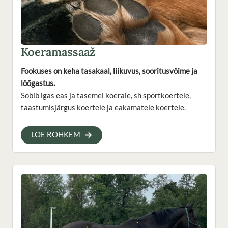
Koeramassaaž
Fookuses on keha tasakaal, liikuvus, sooritusvõime ja
lõõgastus.
Sobib igas eas ja tasemel koerale, sh sportkoertele,
taastumisjärgus koertele ja eakamatele koertele.
LOE ROHKEM