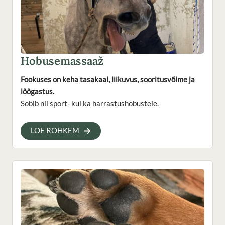
Hobusemassaaž
Fookuses on keha tasakaal, liikuvus, sooritusvõime ja
lõõgastus.
Sobib nii sport- kui ka harrastushobustele.
LOE ROHKEM