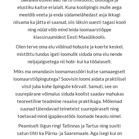
elustiku kaitse erialalt. Kuna koolipingis mulle aega
meeldib veeta ja enda südamelähedast asja ikkagi
niisama ka jätta ei saanud, siis läksin uuesti tagasi kooli
ning nüüd võib mind leida loomaarstiõppe
klassiruumidest Eesti Maaülikoolis.
Olen terve oma elu viibinud hobuste ja koerte keskel,
mistõttu tundus igati loomulik siduda oma elu nende
neljajalgsetega nii hobi- kui ka tööalaselt.
Miks ma omandasin loomamassööri kutse samaaegselt
loomaarstiõpingutega? Soovisin loomi aidata praktilisel
viisil juba kohe õpingute kõrvalt. Samuti, see on
suurepärane võimalus siduda koolist saadav mahukas
teoreetiline teadmine reaalse praktikaga. Mõlemad
suunad täiendavad teineteist suurepäraselt ning
toetavad mind igapäevatöös loomade heaolu nimel.
Peamiselt liigun ringi Tallinnas ja Tartus ning suviti
satun tihti ka Pärnu- ja Saaremaale. Aga isegi kui on