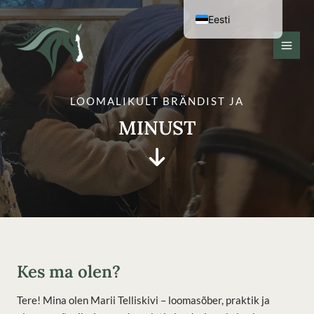
Jäta
Eesti
sisu
vahele
English (UK)
MAI
MEN
LOOMALIKULT BRÄNDIST JA
MINUST
Kes ma olen?
Tere! Mina olen Marii Telliskivi – loomasõber, praktik ja