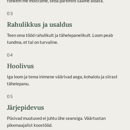
rohkem me mõistame, seda paremini saame aidata.
03
Rahulikkus ja usaldus
Teen oma tööd rahulikult ja tähelepanelikult. Loom peab
tundma, et tal on turvaline.
04
Hoolivus
Iga loom ja tema inimene väärivad aega, kohalolu ja siirast
tähelepanu.
05
Järjepidevus
Püsivad muutused ei juhtu ühe seansiga. Väärtustan
pikemaajalist koostööd.