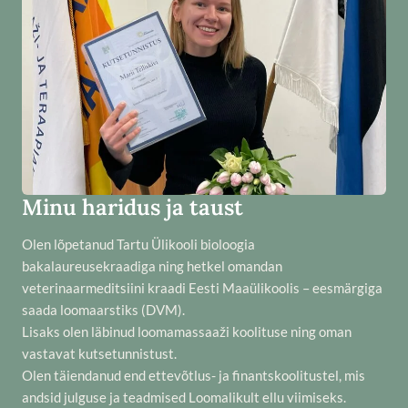
Minu haridus ja taust
Olen lõpetanud Tartu Ülikooli bioloogia
bakalaureusekraadiga ning hetkel omandan
veterinaarmeditsiini kraadi Eesti Maaülikoolis – eesmärgiga
saada loomaarstiks (DVM).
Lisaks olen läbinud loomamassaaži koolituse ning oman
vastavat kutsetunnistust.
Olen täiendanud end ettevõtlus- ja finantskoolitustel, mis
andsid julguse ja teadmised Loomalikult ellu viimiseks.