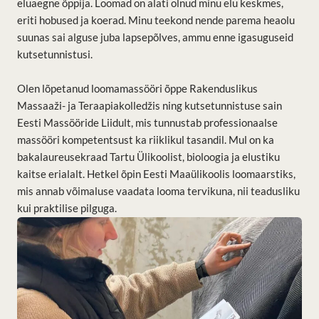
eluaegne õppija. Loomad on alati olnud minu elu keskmes,
eriti hobused ja koerad. Minu teekond nende parema heaolu
suunas sai alguse juba lapsepõlves, ammu enne igasuguseid
kutsetunnistusi.
Olen lõpetanud loomamassööri õppe Rakenduslikus
Massaaži- ja Teraapiakolledžis ning kutsetunnistuse sain
Eesti Massööride Liidult, mis tunnustab professionaalse
massööri kompetentsust ka riiklikul tasandil. Mul on ka
bakalaureusekraad Tartu Ülikoolist, bioloogia ja elustiku
kaitse erialalt. Hetkel õpin Eesti Maaülikoolis loomaarstiks,
mis annab võimaluse vaadata looma tervikuna, nii teadusliku
kui praktilise pilguga.