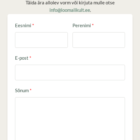
Täida ära allolev vorm või kirjuta mulle otse
info@loomalikult.ee
.
Eesnimi
Perenimi
E-post
Sõnum