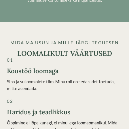
võimaluse kohtumiseks ka mujal Eestis.
MIDA MA USUN JA MILLE JÄRGI TEGUTSEN
LOOMALIKULT VÄÄRTUSED
01
Koostöö loomaga
Sina ja su loom olete tiim. Minu roll on seda sidet toetada,
mitte asendada.
02
Haridus ja teadlikkus
Õppimine ei lõpe kunagi, ei minul ega loomaomanikul. Mida