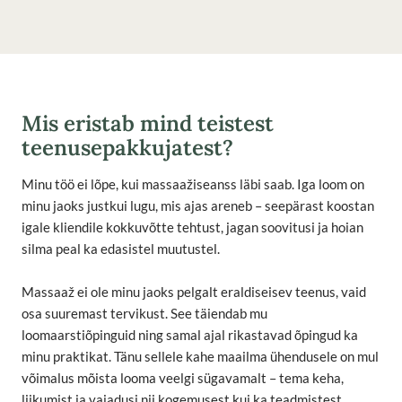
Mis eristab mind teistest
teenusepakkujatest?
Minu töö ei lõpe, kui massaažiseanss läbi saab. Iga loom on
minu jaoks justkui lugu, mis ajas areneb – seepärast koostan
igale kliendile kokkuvõtte tehtust, jagan soovitusi ja hoian
silma peal ka edasistel muutustel.
Massaaž ei ole minu jaoks pelgalt eraldiseisev teenus, vaid
osa suuremast tervikust. See täiendab mu
loomaarstiõpinguid ning samal ajal rikastavad õpingud ka
minu praktikat. Tänu sellele kahe maailma ühendusele on mul
võimalus mõista looma veelgi sügavamalt – tema keha,
liikumist ja vajadusi nii kogemusest kui ka teadmistest