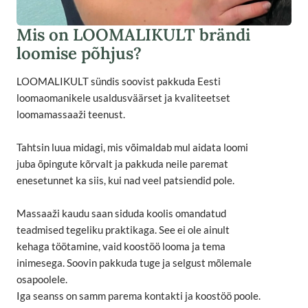
Mis on LOOMALIKULT brändi
loomise põhjus?
LOOMALIKULT sündis soovist pakkuda Eesti
loomaomanikele usaldusväärset ja kvaliteetset
loomamassaaži teenust.
Tahtsin luua midagi, mis võimaldab mul aidata loomi
juba õpingute kõrvalt ja pakkuda neile paremat
enesetunnet ka siis, kui nad veel patsiendid pole.
Massaaži kaudu saan siduda koolis omandatud
teadmised tegeliku praktikaga. See ei ole ainult
kehaga töötamine, vaid koostöö looma ja tema
inimesega. Soovin pakkuda tuge ja selgust mõlemale
osapoolele.
Iga seanss on samm parema kontakti ja koostöö poole.