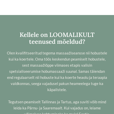
Kellele on LOOMALIKULT
teenused mõeldud?
Olen kvalifitseeritud tegema massaažiseansse nii hobustele
kui ka koertele. Oma töös keskendun peamiselt hobustele,
sest massaažiõppe viimases etapis valisin
spetsialiseerumise hobumassaaži suunal. Samas täiendan
end regulaarselt nii hobuste kui ka koerte heaolu ja teraapia
valdkonnas, seega vajadusel pakun heameelega tuge ka
käpalistele.
Tegutsen peamiselt Tallinnas ja Tartus, aga suviti võib mind
leida ka Pärnu- ja Saaremaalt. Kui vajadus on, leiame