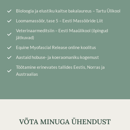
Bioloogia ja elustiku kaitse bakalaureus – Tartu Ülikool
Loomamassöör, tase 5 – Eesti Massööride Liit
Veterinaarmeditsiin – Eesti Maaülikool (õpingud
jätkuvad)
Equine Myofascial Release online koolitus
Aastaid hobuse- ja koeraomaniku kogemust
Töötamine erinevates tallides Eestis, Norras ja
Austraalias
VÕTA MINUGA ÜHENDUST